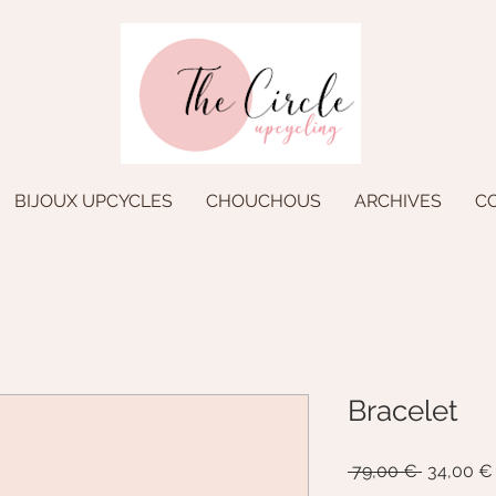
BIJOUX UPCYCLES
CHOUCHOUS
ARCHIVES
C
Bracelet
Prix
 79,00 € 
34,00 €
original