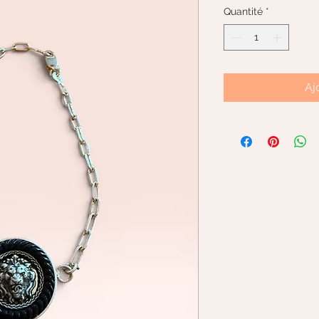
Quantité
*
Aj