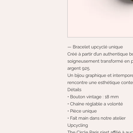
— Bracelet upcyclé unique
Créé à partir d’un authentique b
soigneusement transformé en p
argent 925.
Un bijou graphique et intemporel
rencontre une esthétique cont
Détails
• Bouton vintage : 18 mm
• Chaîne réglable a volonté
• Pièce unique
• Fait main dans notre atelier
Upcycling
The Circle Paris n’est affilié à